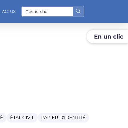
ACTUS
Rechercher sur le site
En un clic
O
TÉ
ÉTAT-CIVIL
PAPIER D'IDENTITÉ