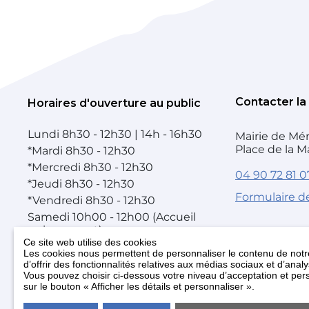
Contacter la
Horaires d'ouverture au public
Lundi
8h30 - 12h30 | 14h - 16h30
Mairie de Mér
Place de la M
*
Mardi
8h30 - 12h30
*
Mercredi
8h30 - 12h30
04 90 72 81 0
*
Jeudi
8h30 - 12h30
Formulaire d
*
Vendredi
8h30 - 12h30
Samedi
10h00 - 12h00 (Accueil
uniquement)
Ce site web utilise des cookies
* Après-midi sur RDV uniquement
Les cookies nous permettent de personnaliser le contenu de notre
d’offrir des fonctionnalités relatives aux médias sociaux et d’anal
Accueil téléphonique fermé le mercredi après-
midi
Vous pouvez choisir ci-dessous votre niveau d’acceptation et pers
sur le bouton « Afficher les détails et personnaliser ».