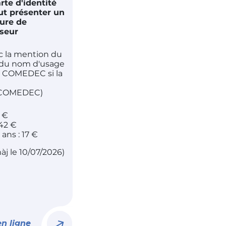
te d'identité
aut présenter un
ure de
sseur
c la mention du
r du nom d'usage
e COMEDEC si la
à COMEDEC)
 €
 42 €
ans : 17 €
àj le 10/07/2026)
n ligne