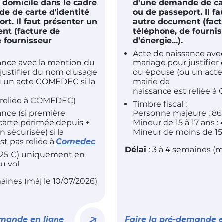
de domicile dans le cadre
d'une demande de car
e de carte d'identité
ou de passeport. Il f
rt. Il faut présenter un
autre document (fact
nt (facture de
téléphone, de fourni
e fournisseur
d’énergie...).
Acte de naissance ave
ance avec la mention du
mariage pour justifie
justifier du nom d'usage
ou épouse (ou un act
u un acte COMEDEC si la
mairie de
naissance est reliée 
 reliée à COMEDEC)
Timbre fiscal :
ance (si première
Personne majeure : 86
arte périmée depuis +
Mineur de 15 à 17 ans :
n sécurisée) si la
Mineur de moins de 15 
t pas reliée à
Comedec
Délai
: 3 à 4 semaines (m
 (25 €) uniquement en
u vol
maines (màj le 10/07/2026)
emande en ligne
Faire la pré-demande e