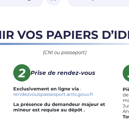
IR VOS PAPIERS D’ID
(CNI ou passeport)
Prise de rendez-vous
Exclusivement en ligne via
:
Pi
rendezvouspassesport.ants.gouv.fr
de
mo
La présence du demandeur majeur et
Jus
mineur est requise au dépôt .
An
To