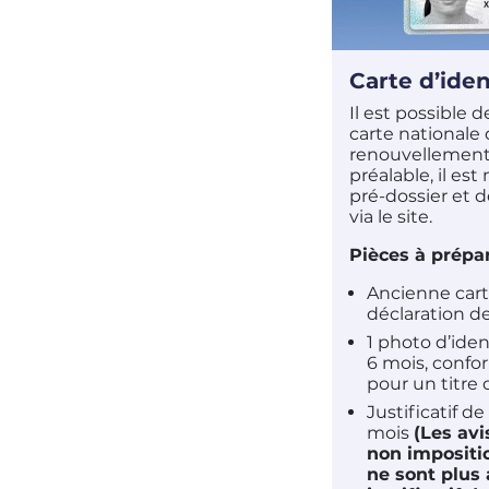
Carte d’iden
Il est possible
carte nationale 
renouvellement 
préalable, il es
pré-dossier et 
via le site.
Pièces à prépa
Ancienne cart
déclaration de
1 photo d’ide
6 mois, confor
pour un titre 
Justificatif d
mois
(Les
avi
non impositio
ne sont plus