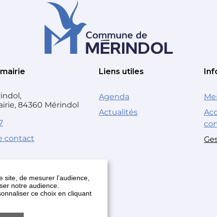
 mairie
Liens utiles
Inf
indol,
Agenda
Men
airie, 84360 Mérindol
Actualités
Acc
7
co
e contact
Ges
 site, de mesurer l’audience,
yser notre audience.
onnaliser ce choix en cliquant