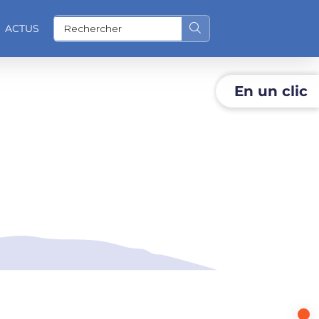
ACTUS
Rechercher sur le site
En un clic
O