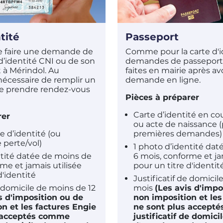
tité
Passeport
 de faire une demande de
Comme pour la carte d'id
d’identité CNI ou de son
demandes de passeport
à Mérindol. Au
faites en mairie après avo
t nécessaire de remplir un
demande en ligne.
de prendre rendez-vous
Pièces à préparer
Carte d’identité en cou
rer
ou acte de naissance (
e d’identité (ou
premières demandes)
 perte/vol)
1 photo d’identité da
ntité datée de moins de
6 mois, conforme et ja
me et jamais utilisée
pour un titre d'identit
d'identité
Justificatif de domicil
e domicile de moins de 12
mois
(Les
avis d'impo
s d'imposition ou de
non imposition et les
n et les factures Engie
ne sont plus accept
 acceptés comme
justificatif de domici