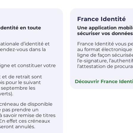
France Identité
identité en toute
Une application mobil
sécuriser vos données
ationale d’identité et
France Identité vous per
rendez-vous dans la
au format électronique 
ligne de façon sécurisé
l’e-signature, l’authent
gne et constituer votre
l’attestation de procur
et de retrait sont
Découvrir France Ident
s pour le suivant
e septembre les
erts).
de créneau de disponible
e pas prendre un
 savoir remise de titres
 En effet ces créneaux
 seront annulés.