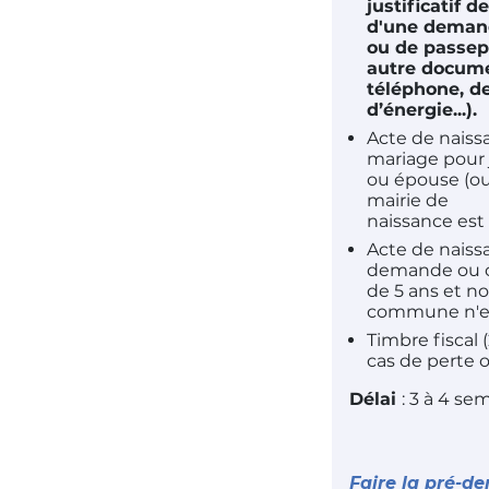
justificatif 
d'une demand
ou de passepo
autre docume
téléphone, d
d’énergie...).
Acte de naiss
mariage pour 
ou épouse (o
mairie de
naissance est
Acte de naiss
demande ou c
de 5 ans et no
commune n'es
Timbre fiscal
cas de perte o
Délai
: 3 à 4 se
Faire la pré-d