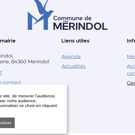
 mairie
Liens utiles
Inf
indol,
Agenda
Men
airie, 84360 Mérindol
Actualités
Acc
7
co
e contact
Ges
 site, de mesurer l’audience,
yser notre audience.
onnaliser ce choix en cliquant
naliser