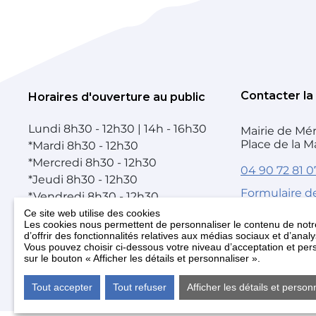
Contacter la
Horaires d'ouverture au public
Lundi
8h30 - 12h30 | 14h - 16h30
Mairie de Mér
Place de la M
*
Mardi
8h30 - 12h30
*
Mercredi
8h30 - 12h30
04 90 72 81 0
*
Jeudi
8h30 - 12h30
Formulaire d
*
Vendredi
8h30 - 12h30
Samedi
10h00 - 12h00 (Accueil
Ce site web utilise des cookies
Les cookies nous permettent de personnaliser le contenu de notre
uniquement)
d’offrir des fonctionnalités relatives aux médias sociaux et d’anal
* Après-midi sur RDV uniquement
Vous pouvez choisir ci-dessous votre niveau d’acceptation et pers
sur le bouton « Afficher les détails et personnaliser ».
Accueil téléphonique fermé le mercredi après-
midi
Tout accepter
Tout refuser
Afficher les détails et person