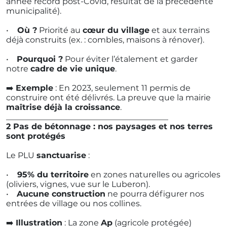
année record post-Covid, résultat de la précédente
municipalité).
•
Où ?
Priorité au
cœur du village
et aux terrains
déjà construits (ex. : combles, maisons à rénover).
•
Pourquoi ?
Pour éviter l’étalement et garder
notre
cadre de vie unique
.
➡️
Exemple
: En 2023, seulement 11 permis de
construire ont été délivrés. La preuve que la mairie
maîtrise déjà la croissance
.
________________________________________
2️ Pas de bétonnage : nos paysages et nos terres
sont protégés
Le PLU
sanctuarise
:
•
95% du territoire
en zones naturelles ou agricoles
(oliviers, vignes, vue sur le Luberon).
•
Aucune construction
ne pourra défigurer nos
entrées de village ou nos collines.
➡️
Illustration
: La zone
Ap
(agricole protégée)