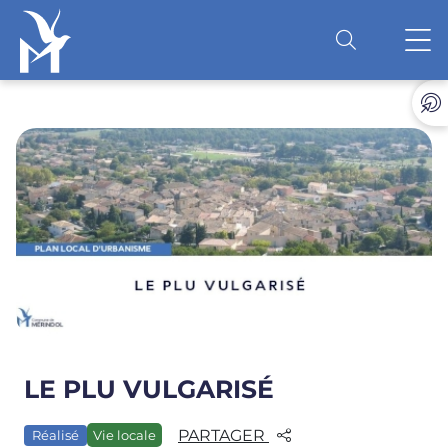
Accéder au contenu
O
LE PLU VULGARISÉ
PARTAGER
Réalisé
Vie locale