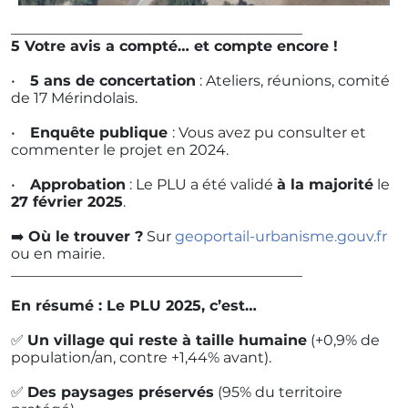
________________________________________
5️ Votre avis a compté… et compte encore !
•
5 ans de concertation
: Ateliers, réunions, comité
de 17 Mérindolais.
•
Enquête publique
: Vous avez pu consulter et
commenter le projet en 2024.
•
Approbation
: Le PLU a été validé
à la majorité
le
27 février 2025
.
➡️
Où le trouver ?
Sur
geoportail-urbanisme.gouv.fr
ou en mairie.
________________________________________
En résumé : Le PLU 2025, c’est…
✅
Un village qui reste à taille humaine
(+0,9% de
population/an, contre +1,44% avant).
✅
Des paysages préservés
(95% du territoire