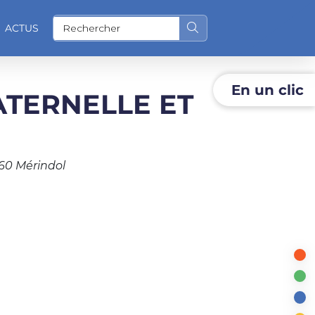
ACTUS
Rechercher sur le site
En un clic
TERNELLE ET
O
60 Mérindol