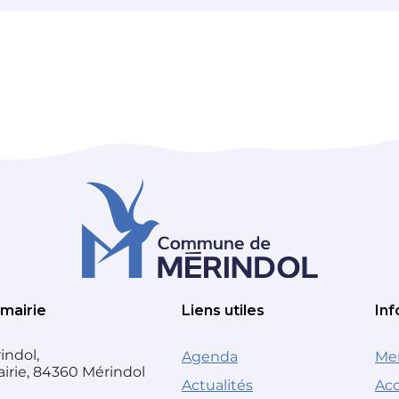
 mairie
Liens utiles
Inf
indol,
Agenda
Men
airie, 84360 Mérindol
Actualités
Acc