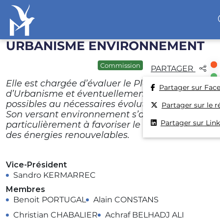
URBANISME ENVIRONNEMENT
Accéder au contenu
Commission
PARTAGER
Elle est chargée d’évaluer le Plan Local
Partager sur Fac
d’Urbanisme et éventuellement d’étudier de
possibles au nécessaires évolutions de celui-ci.
Partager sur le r
Son versant environnement s’attache tout
Partager sur Lin
particulièrement à favoriser le développement
des énergies renouvelables.
Vice-Président
Sandro KERMARREC
Membres
Benoit PORTUGAL
Alain CONSTANS
Christian CHABALIER
Achraf BELHADJ ALI