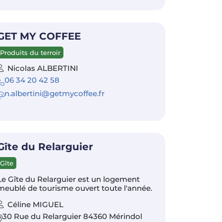
GET MY COFFEE
Produits du terroir
Nicolas ALBERTINI
06 34 20 42 58
n.albertini@getmycoffee.fr
Gîte du Relarguier
Gîte
Le Gîte du Relarguier est un logement
meublé de tourisme ouvert toute l'année.
Céline MIGUEL
30 Rue du Relarguier 84360 Mérindol