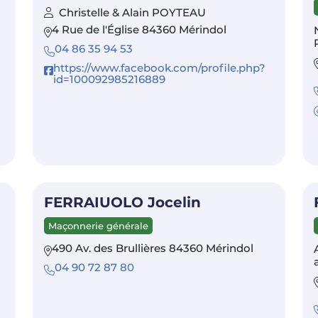
Christelle & Alain POYTEAU
4 Rue de l'Église 84360 Mérindol
04 86 35 94 53
https://www.facebook.com/profile.php?
id=100092985216889
FERRAIUOLO Jocelin
Maçonnerie générale
490 Av. des Brullières 84360 Mérindol
04 90 72 87 80