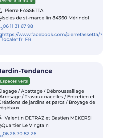
Pêche à la truite
Pierre FASSETTA
Iscles de st-marcellin 84360 Mérindol
06 11 31 67 98
https://www.facebook.com/pierrefassetta/?
locale=fr_FR
Jardin-Tendance
Espaces verts
Elagage / Abattage / Débroussaillage
/Arrosage / Travaux nacelles / Entretien et
Créations de jardins et parcs / Broyage de
végétaux
Valentin DETRAZ et Bastien MEKERSI
Quartier Le Vingtain
06 26 70 82 26