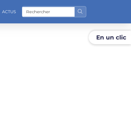
ACTUS
Rechercher sur le site
En un clic
O