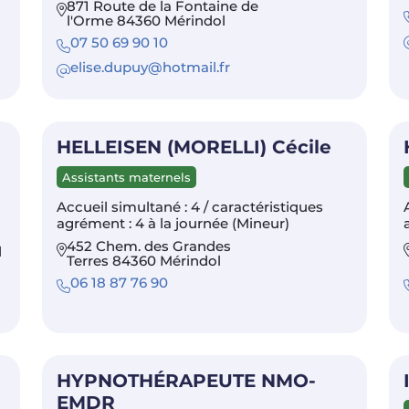
871 Route de la Fontaine de
l'Orme 84360 Mérindol
07 50 69 90 10
elise.dupuy@hotmail.fr
HELLEISEN (MORELLI) Cécile
Assistants maternels
Accueil simultané : 4 / caractéristiques
agrément : 4 à la journée (Mineur)
452 Chem. des Grandes
l
Terres 84360 Mérindol
06 18 87 76 90
HYPNOTHÉRAPEUTE NMO-
EMDR