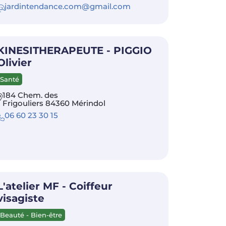
jardintendance.com@gmail.com
KINESITHERAPEUTE - PIGGIO
Olivier
Santé
184 Chem. des
Frigouliers 84360 Mérindol
06 60 23 30 15
L'atelier MF - Coiffeur
visagiste
Beauté - Bien-être