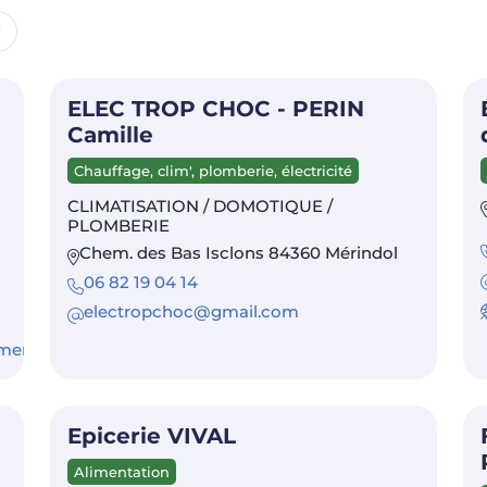
ELEC TROP CHOC - PERIN
Camille
Chauffage, clim', plomberie, électricité
CLIMATISATION / DOMOTIQUE /
PLOMBERIE
Chem. des Bas Isclons 84360 Mérindol
06 82 19 04 14
electropchoc@gmail.com
amenier
Epicerie VIVAL
Alimentation