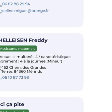
06 82 88 29 94
celine.miguel@orange.fr
HELLEISEN Freddy
Assistants maternels
Accueil simultané : 4 / caractéristiques
agrément : 4 à la journée (Mineur)
452 Chem. des Grandes
Terres 84360 Mérindol
06 10 87 73 98
Ici ça pite