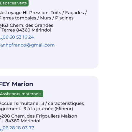
Espaces verts
Nettoyage Ht Pression: Toits / Façades /
Pierres tombales / Murs / Piscines
163 Chem. des Grandes
Terres 84360 Mérindol
06 60 53 16 24
nhpfranco@gmail.com
FEY Marion
Assistants maternels
Accueil simultané : 3 / caractéristiques
agrément : 3 à la journée (Mineur)
288 Chem. des Frigouliers Maison
L 84360 Mérindol
06 28 18 03 77