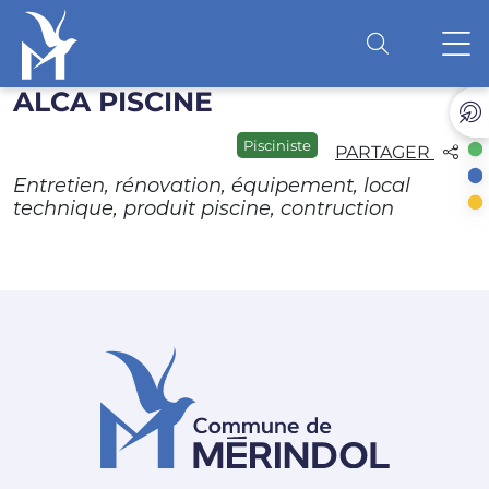
ALCA PISCINE
Accéder au contenu
O
Pisciniste
PARTAGER
Entretien, rénovation, équipement, local
technique, produit piscine, contruction